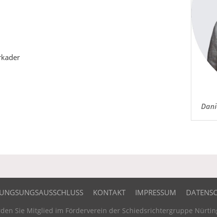
rkader
Dani
UNGSUNGSAUSSCHLUSS
KONTAKT
IMPRESSUM
DATENS
den Sie Mitglied im Förderverein der Schiedsrichtergruppe Nürtin