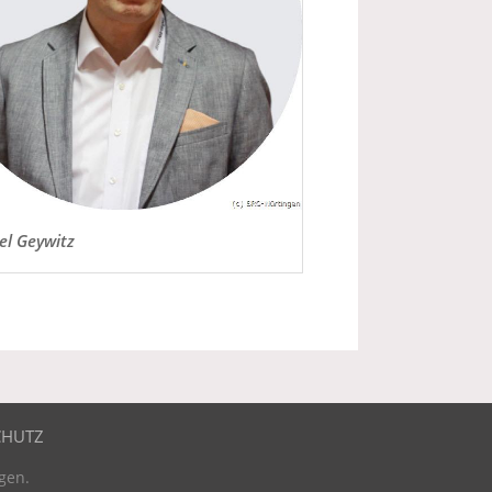
el Geywitz
CHUTZ
gen.