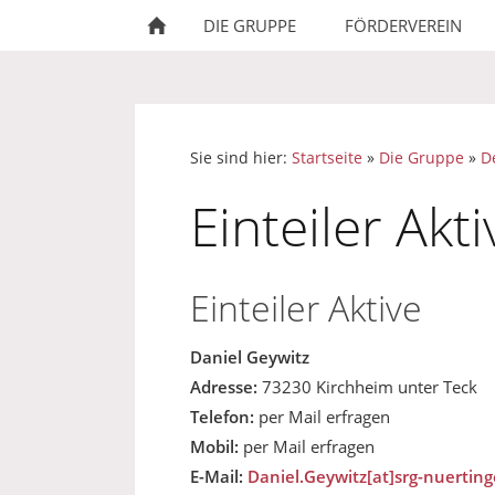
DIE GRUPPE
FÖRDERVEREIN
Sie sind hier:
Startseite
»
Die Gruppe
»
D
Einteiler Akti
Einteiler Aktive
Daniel Geywitz
Adresse:
73230 Kirchheim unter Teck
Telefon:
per Mail erfragen
Mobil:
per Mail erfragen
E-Mail:
Daniel.Geywitz[at]srg-nuertin